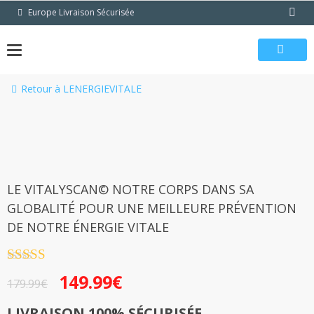
Passer
Europe Livraison Sécurisée
au
contenu
Retour à LENERGIEVITALE
LE VITALYSCAN© NOTRE CORPS DANS SA
GLOBALITÉ POUR UNE MEILLEURE PRÉVENTION
DE NOTRE ÉNERGIE VITALE
Note
4.5
149.99
€
sur 5
179.99
€
LIVRAISON 100% SÉCURISÉE