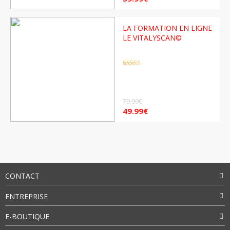
LA FORMATION EN LIGNE
LE VITALYSCAN©
Note
4.5
sur 5
79.99
€
49.99
€
CONTACT
ENTREPRISE
E-BOUTIQUE