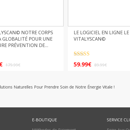
ALYSCAN© NOTRE CORPS
LE LOGICIEL EN LIGNE LE
A GLOBALITÉ POUR UNE
VITALYSCAN©
URE PRÉVENTION DE
ÉNERGIE VITALE
5
Note
4.5
€
59.99
€
sur 5
179.99
€
89.99
€
lutions Naturelles Pour Prendre Soin de Notre Énergie Vitale !
E-BOUTIQUE
SERVICE CL
Méthodes de Paiement
Foire Aux Q