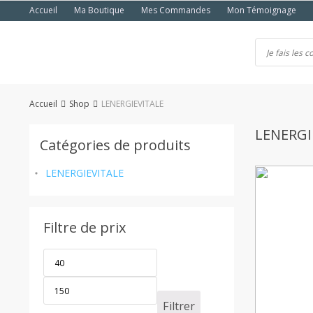
Passer
Accueil
Ma Boutique
Mes Commandes
Mon Témoignage
au
contenu
Accueil
Shop
LENERGIEVITALE
LENERGI
Catégories de produits
LENERGIEVITALE
Filtre de prix
Filtrer