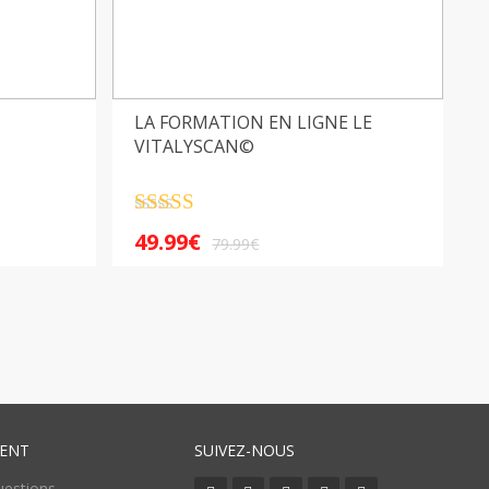
LA FORMATION EN LIGNE LE
VITALYSCAN©
Note
4.5
49.99
€
sur 5
79.99
€
IENT
SUIVEZ-NOUS
uestions