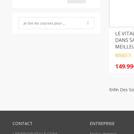
LE VIT
DANS S
MEILLE
NOTRE 
Note
4.
149.99
sur 5
Enfin Des So
CONTACT
ENTREPRISE
LENERGIEVITALE.COM
Notre Histoire