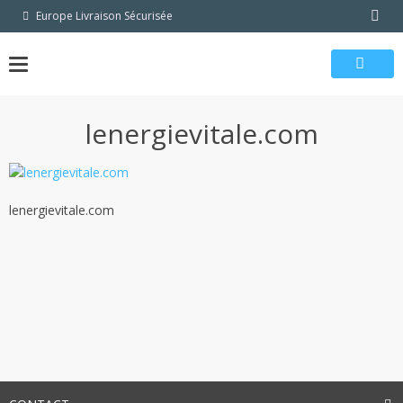
Passer
Europe Livraison Sécurisée
au
contenu
lenergievitale.com
lenergievitale.com