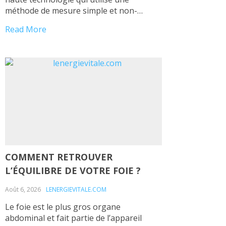
méthode de mesure simple et non-
invasive appelée analyse d’impédance
Read More
bioélectrique (BIA). La Bioimpédance
permet d’émettre, de capter, de mesurer,
de traiter et d’analyser notre énergie
vitale afin de nous fournir un bilan de
vitalité de tous […]
COMMENT RETROUVER
L’ÉQUILIBRE DE VOTRE FOIE ?
Août 6, 2026
LENERGIEVITALE.COM
Le foie est le plus gros organe
abdominal et fait partie de l’appareil