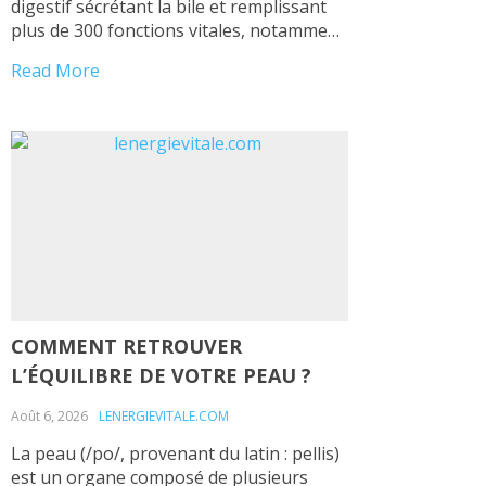
digestif sécrétant la bile et remplissant
plus de 300 fonctions vitales, notamment
les trois suivantes : une fonction
Read More
d’épuration, une fonction de synthèse et
une fonction de stockage. Il s’agit
d’une glande amphicrine permettant la
synthèse de la bile (rôle exocrine) ainsi
que celle de […]
COMMENT RETROUVER
L’ÉQUILIBRE DE VOTRE PEAU ?
Août 6, 2026
LENERGIEVITALE.COM
La peau (/po/, provenant du latin : pellis)
est un organe composé de plusieurs