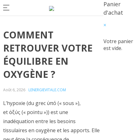
Panier
d'achat
×
COMMENT
Votre panier
RETROUVER VOTRE
est vide.
ÉQUILIBRE EN
OXYGÈNE ?
Août 6, 2026
LENERGIEVITALE.COM
L’hypoxie (du grec
ὑπό
(
« sous »
),
et
ὀξύς
(
« pointu »
)) est une
inadéquation entre les besoins
tissulaires en oxygène et les apports. Elle
peut être la conséquence de