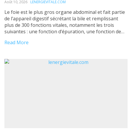
Août 10, 2026
LENERGIEVITALE.COM
Le foie est le plus gros organe abdominal et fait partie
de l’appareil digestif sécrétant la bile et remplissant
plus de 300 fonctions vitales, notamment les trois
suivantes : une fonction d’épuration, une fonction de
synthèse et une fonction de stockage. Il s’agit
Read More
d’une glande amphicrine permettant la synthèse de la
bile (rôle exocrine) ainsi que celle de […]