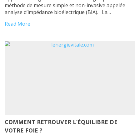
méthode de mesure simple et non-invasive appelée
analyse d’impédance bioélectrique (BIA). La
Bioimpédance permet d’émettre, de capter, de mesurer,
Read More
de traiter et d’analyser notre énergie vitale afin de nous
fournir un bilan de vitalité de tous […]
COMMENT RETROUVER L’ÉQUILIBRE DE
VOTRE FOIE ?