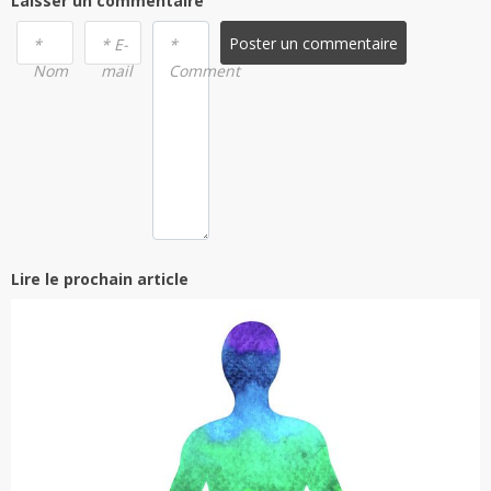
Laisser un commentaire
Poster un commentaire
*
* E-
*
Nom
mail
Comment
Lire le prochain article