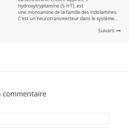
hydroxytryptamine (5-HT), est
une monoamine de la famille des indolamines.
C’est un neurotransmetteur dans le système
nerveux central et dans les plexus intramuraux
Suivant
du tube digestif, ainsi qu’un autacoïde
(hormone locale) libéré par les cellules
entérochromaffines et les thrombocytes. Son
activité débute dans le cerveau où elle joue le
rôle de neurotransmetteur en n’y représentant
que 1 % du total présent dans le corps, mais
elle...
n commentaire