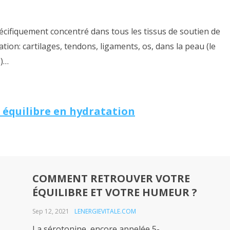
 spécifiquement concentré dans tous les tissus de soutien de
lation: cartilages, tendons, ligaments, os, dans la peau (le
s)…
e équilibre en hydratation
COMMENT RETROUVER VOTRE
ÉQUILIBRE ET VOTRE HUMEUR ?
Sep 12, 2021
LENERGIEVITALE.COM
La sérotonine, encore appelée 5-