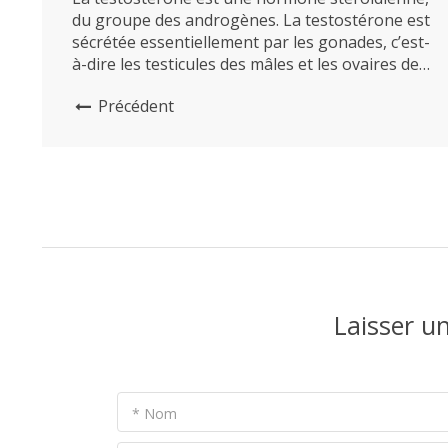
du groupe des androgènes. La testostérone est
sécrétée essentiellement par les gonades, c’est-
à-dire les testicules des mâles et les ovaires des
femelles, à un degré moindre; en plus faibles
Précédent
quantités, les glandes surrénales et quelques
autres tissus produisent également de la
testostérone. C’est la principale hormone
sexuelle mâle et...
Laisser u
* Nom