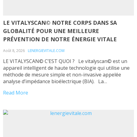
LE VITALYSCAN© NOTRE CORPS DANS SA
GLOBALITÉ POUR UNE MEILLEURE
PRÉVENTION DE NOTRE ÉNERGIE VITALE
Août 8, 2026
LENERGIEVITALE.COM
LE VITALYSCAN© C’EST QUOI ? Le vitalyscan© est un
appareil intelligent de haute technologie qui utilise une
méthode de mesure simple et non-invasive appelée
analyse d’impédance bioélectrique (BIA). La
Bioimpédance permet d’émettre, de capter, de mesurer,
Read More
de traiter et d’analyser notre énergie vitale afin de nous
fournir un bilan de vitalité de tous […]