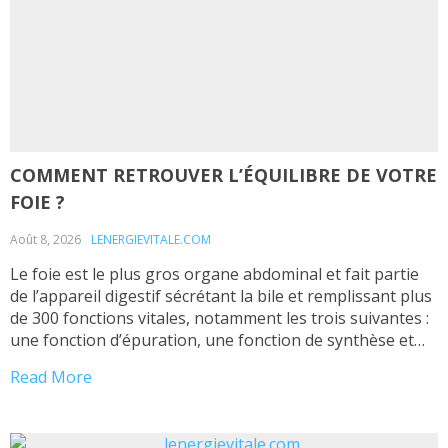
COMMENT RETROUVER L’ÉQUILIBRE DE VOTRE
FOIE ?
Août 8, 2026
LENERGIEVITALE.COM
Le foie est le plus gros organe abdominal et fait partie
de l’appareil digestif sécrétant la bile et remplissant plus
de 300 fonctions vitales, notamment les trois suivantes :
une fonction d’épuration, une fonction de synthèse et
une fonction de stockage. Il s’agit d’une glande
Read More
amphicrine permettant la synthèse de la bile
(rôle exocrine) ainsi que celle de […]