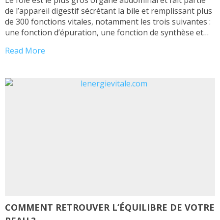
de l’appareil digestif sécrétant la bile et remplissant plus
de 300 fonctions vitales, notamment les trois suivantes :
une fonction d’épuration, une fonction de synthèse et
une fonction de stockage. Il s’agit d’une glande
Read More
amphicrine permettant la synthèse de la bile
(rôle exocrine) ainsi que celle de […]
COMMENT RETROUVER L’ÉQUILIBRE DE VOTRE